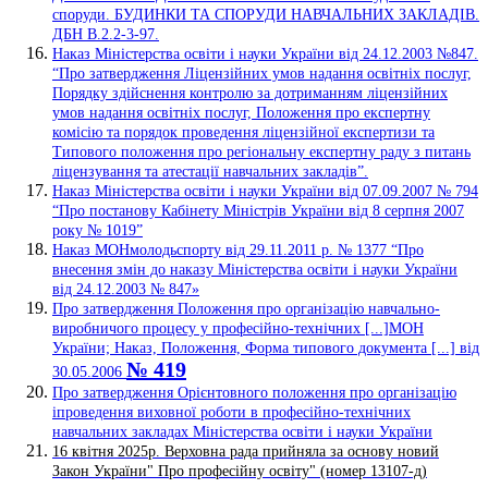
споруди. БУДИНКИ ТА СПОРУДИ НАВЧАЛЬНИХ ЗАКЛАДІВ.
ДБН В.2.2-3-97.
Наказ Міністерства освіти і науки України від 24.12.2003 №847.
“Про затвердження Ліцензійних умов надання освітніх послуг,
Порядку здійснення контролю за дотриманням ліцензійних
умов надання освітніх послуг, Положення про експертну
комісію та порядок проведення ліцензійної експертизи та
Типового положення про регіональну експертну раду з питань
ліцензування та атестації навчальних закладів”.
Наказ Міністерства освіти і науки України від 07.09.2007 № 794
“Про постанову Кабінету Міністрів України від 8 серпня 2007
року № 1019”
Наказ МОНмолодьспорту від 29.11.2011 р. № 1377 “Про
внесення змін до наказу Міністерства освіти і науки України
від 24.12.2003 № 847»
Про затвердження Положення про організацію навчально-
виробничого процесу у професійно-технічних [...]МОН
України; Наказ, Положення, Форма типового документа [...] від
№ 419
30.05.2006
Про затвердження Орієнтовного положення про організацію
іпроведення виховної роботи в професійно-технічних
навчальних закладах Міністерства освіти і науки України
16 квітня 2025р. Верховна рада прийняла за основу новий
Закон України" Про професійну освіту" (номер 13107-д)