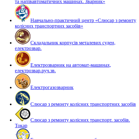
та напівавтоматичних машинах. Зварник»
Навчально-практичний центр «Слюсар з ремонту
колісних транспортних засобів»
Складальник корпусів металевих суден,
електрозвар.
Електрозварник на автомат-машинах,
електрозвар.руч.зв.
Електрогазозварник
Слюсар з ремонту колісних транспортних засобів
Слюсар з ремонту колісних транспорт. засобів.
Токар