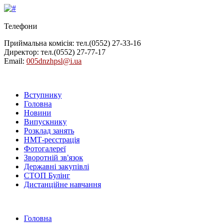
Телефони
Приймальна комісія: тел.
(0552) 27-33-16
Директор: тел.
(0552) 27-77-17
Email:
005dnzhpsl@i.ua
Вступнику
Головна
Новини
Випускнику
Розклад занять
НМТ-реєстрація
Фотогалереї
Зворотній зв'язок
Державні закупівлі
СТОП Булінг
Дистанційне навчання
Головна