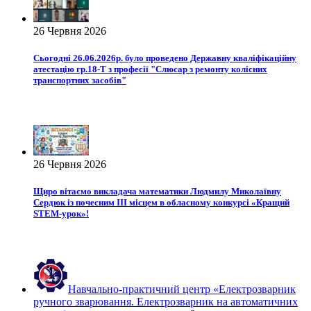
26 Червня 2026
Сьогодні 26.06.2026р. було проведено Державну кваліфікаційну
атестацію гр.18-Т з професії "Слюсар з ремонту колісних
транспортних засобів"
26 Червня 2026
Щиро вітаємо викладача математики Людмилу Миколаївну
Сердюк із почесним ІІІ місцем в обласному конкурсі «Кращий
STEM-урок»!
Навчально-практичний центр «Електрозварник
ручного зварювання. Електрозварник на автоматичних