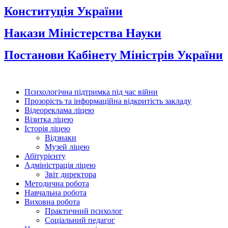
Конституція України
Накази Міністерства Науки
Постанови Кабінету Міністрів України
Психологічна підтримка під час війни
Прозорість та інформаційна відкритість закладу
Відеореклама ліцею
Візитка ліцею
Історія ліцею
Відзнаки
Музей ліцею
Абітурієнту
Адміністрація ліцею
Звіт директора
Методична робота
Навчальна робота
Виховна робота
Практичний психолог
Соціальний педагог