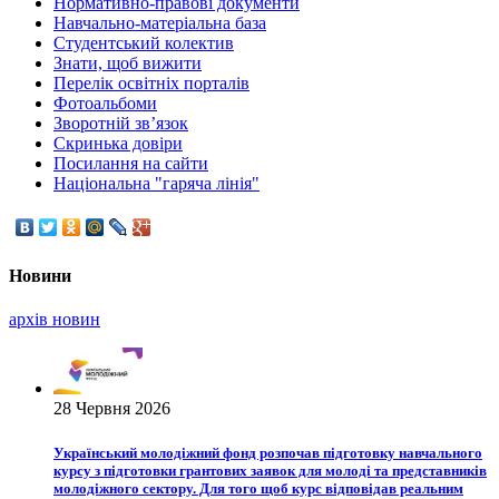
Нормативно-правові документи
Навчально-матеріальна база
Студентський колектив
Знати, щоб вижити
Перелік освітніх порталів
Фотоальбоми
Зворотній зв’язок
Скринька довіри
Посилання на сайти
Національна "гаряча лінія"
Новини
архiв новин
28 Червня 2026
Український молодіжний фонд розпочав підготовку навчального
курсу з підготовки грантових заявок для молоді та представників
молодіжного сектору. Для того щоб курс відповідав реальним