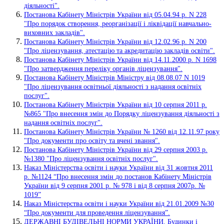
діяльності".
Постанова Кабінету Міністрів України від 05.04.94 р. N 228
"Про порядок створення, реорганізації і ліквідації навчально-
виховних закладів".
Постанова Кабінету Міністрів України від 12.02.96 р. N 200
"Про ліцензування, атестацію та акредитацію закладів освіти".
Постанова Кабінету Міністрів України від 14.11.2000 р. N 1698
"Про затвердження переліку органів ліцензування".
Постанова Кабінету Міністрів Міністру від 08.08.07 N 1019
"Про ліцензування освітньої діяльності з надання освітніх
послуг".
Постанова Кабінету Міністрів України від 10 серпня 2011 р.
№865 "Про внесення змін до Порядку ліцензування діяльності з
надання освітніх послуг".
Постанова Кабінету Міністрів України № 1260 від 12.11.97 року
"Про документи про освіту та вчені звання".
Постанова Кабінету Міністрів України від 29 серпня 2003 р.
№1380 "Про ліцензування освітніх послуг".
Наказ Міністерства освіти і науки України від 31 жовтня 2011
р. №1124 “Про внесення змін до постанов Кабінету Міністрів
України від 9 серпня 2001 р. № 978 і від 8 серпня 2007р. №
1019”
Наказ Міністерства освіти і науки України від 21.01.2009 №30
“Про документи для проведення ліцензування”.
ДЕРЖАВНІ БУДІВЕЛЬНІ НОРМИ УКРАЇНИ. Будинки і