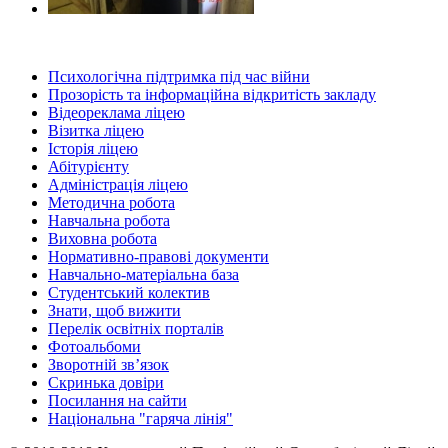
Психологічна підтримка під час війни
Прозорість та інформаційна відкритість закладу
Відеореклама ліцею
Візитка ліцею
Історія ліцею
Абітурієнту
Адміністрація ліцею
Методична робота
Навчальна робота
Виховна робота
Нормативно-правові документи
Навчально-матеріальна база
Студентський колектив
Знати, щоб вижити
Перелік освітніх порталів
Фотоальбоми
Зворотній зв’язок
Скринька довіри
Посилання на сайти
Національна "гаряча лінія"