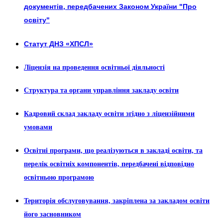
документів, передбачених Законом України "Про
освіту"
Статут ДНЗ «ХПСЛ»
Ліцензія на проведення освітньої діяльності
Структура та органи управління закладу освіти
Кадровий склад закладу освіти згідно з ліцензійними
умовами
Освітні програми, що реалізуються в закладі освіти, та
перелік освітніх компонентів, передбачені відповідно
освітньою програмою
Територія обслуговування, закріплена за закладом освіти
його засновником