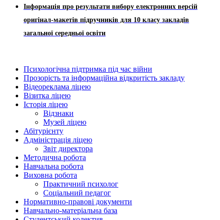
Інформація про результати вибору електронних версій
оригінал-макетів підручників для 10 класу закладів
загальної середньої освіти
Психологічна підтримка під час війни
Прозорість та інформаційна відкритість закладу
Відеореклама ліцею
Візитка ліцею
Історія ліцею
Відзнаки
Музей ліцею
Абітурієнту
Адміністрація ліцею
Звіт директора
Методична робота
Навчальна робота
Виховна робота
Практичний психолог
Соціальний педагог
Нормативно-правові документи
Навчально-матеріальна база
Студентський колектив