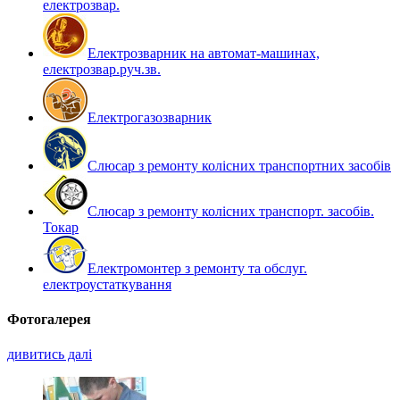
електрозвар.
Електрозварник на автомат-машинах,
електрозвар.руч.зв.
Електрогазозварник
Слюсар з ремонту колісних транспортних засобів
Слюсар з ремонту колісних транспорт. засобів.
Токар
Електромонтер з ремонту та обслуг.
електроустаткування
Фотогалерея
дивитись далі