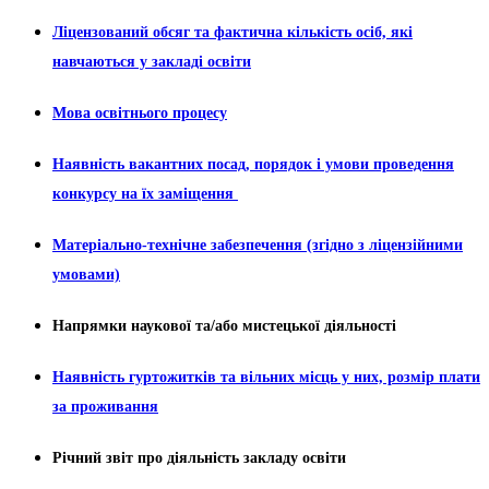
Ліцензований обсяг та фактична кількість осіб, які
навчаються у закладі освіти
Мова освітнього процесу
Наявність вакантних посад, порядок і умови проведення
конкурсу на їх заміщення
Матеріально-технічне забезпечення (згідно з ліцензійними
умовами)
Напрямки наукової та/або мистецької діяльності
Наявність гуртожитків та вільних місць у них, розмір плати
за проживання
Річний звіт про діяльність закладу освіти