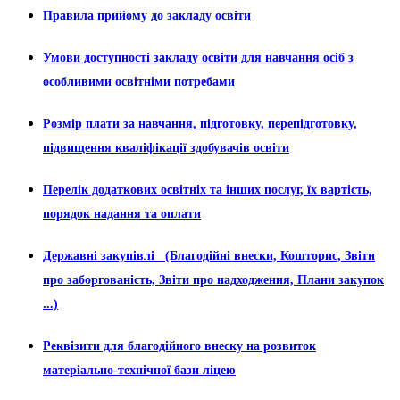
Правила прийому до закладу освіти
Умови доступності закладу освіти для навчання осіб з
особливими освітніми потребами
Розмір плати за навчання, підготовку, перепідготовку,
підвищення кваліфікації здобувачів освіти
Перелік додаткових освітніх та інших послуг, їх вартість,
порядок надання та оплати
Державні закупівлі (Благодійні внески, Кошторис, Звіти
про заборгованість, Звіти про надходження, Плани закупок
...)
Реквізити для благодійного внеску на розвиток
матеріально-технічної бази ліцею