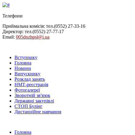
Телефони
Приймальна комісія: тел.
(0552) 27-33-16
Директор: тел.
(0552) 27-77-17
Email:
005dnzhpsl@i.ua
Вступнику
Головна
Новини
Випускнику
Розклад занять
НМТ-реєстрація
Фотогалереї
Зворотній зв'язок
Державні закупівлі
СТОП Булінг
Дистанційне навчання
Головна