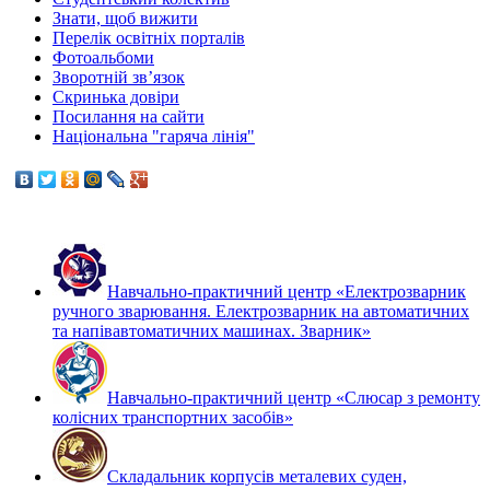
Знати, щоб вижити
Перелік освітніх порталів
Фотоальбоми
Зворотній зв’язок
Скринька довіри
Посилання на сайти
Національна "гаряча лінія"
Навчально-практичний центр «Електрозварник
ручного зварювання. Електрозварник на автоматичних
та напівавтоматичних машинах. Зварник»
Навчально-практичний центр «Слюсар з ремонту
колісних транспортних засобів»
Складальник корпусів металевих суден,