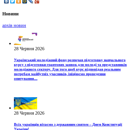
Новини
архiв новин
28 Червня 2026
Український молодіжний фонд розпочав підготовку навчального
курсу з підготовки грантових заявок для молоді та представників
молодіжного сектору. Для того щоб курс відповідав реальним
потребам майбутніх учасників, ініціюємо проведення
опитування....
28 Червня 2026
Всіх українців вітаємо з державним святом – Днем Конституції
України!