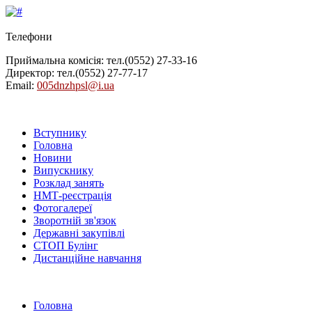
Телефони
Приймальна комісія: тел.
(0552) 27-33-16
Директор: тел.
(0552) 27-77-17
Email:
005dnzhpsl@i.ua
Вступнику
Головна
Новини
Випускнику
Розклад занять
НМТ-реєстрація
Фотогалереї
Зворотній зв'язок
Державні закупівлі
СТОП Булінг
Дистанційне навчання
Головна