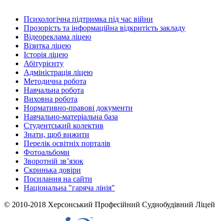
Психологічна підтримка під час війни
Прозорість та інформаційна відкритість закладу
Відеореклама ліцею
Візитка ліцею
Історія ліцею
Абітурієнту
Адміністрація ліцею
Методична робота
Навчальна робота
Виховна робота
Нормативно-правові документи
Навчально-матеріальна база
Студентський колектив
Знати, щоб вижити
Перелік освітніх порталів
Фотоальбоми
Зворотній зв’язок
Скринька довіри
Посилання на сайти
Національна "гаряча лінія"
© 2010-2018 Херсонський Професійний Суднобудівний Ліцей