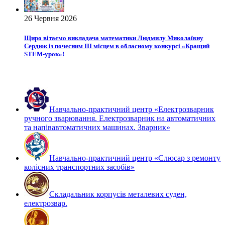
26 Червня 2026
Щиро вітаємо викладача математики Людмилу Миколаївну
Сердюк із почесним ІІІ місцем в обласному конкурсі «Кращий
STEM-урок»!
Навчально-практичний центр «Електрозварник
ручного зварювання. Електрозварник на автоматичних
та напівавтоматичних машинах. Зварник»
Навчально-практичний центр «Слюсар з ремонту
колісних транспортних засобів»
Складальник корпусів металевих суден,
електрозвар.