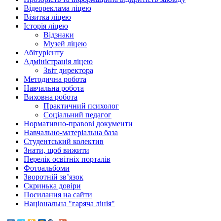
Відеореклама ліцею
Візитка ліцею
Історія ліцею
Відзнаки
Музей ліцею
Абітурієнту
Адміністрація ліцею
Звіт директора
Методична робота
Навчальна робота
Виховна робота
Практичний психолог
Соціальний педагог
Нормативно-правові документи
Навчально-матеріальна база
Студентський колектив
Знати, щоб вижити
Перелік освітніх порталів
Фотоальбоми
Зворотній зв’язок
Скринька довіри
Посилання на сайти
Національна "гаряча лінія"