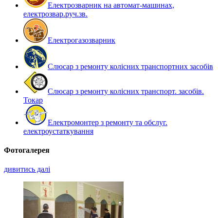
Електрозварник на автомат-машинах,
електрозвар.руч.зв.
Електрогазозварник
Слюсар з ремонту колісних транспортних засобів
Слюсар з ремонту колісних транспорт. засобів.
Токар
Електромонтер з ремонту та обслуг.
електроустаткування
Фотогалерея
дивитись далі