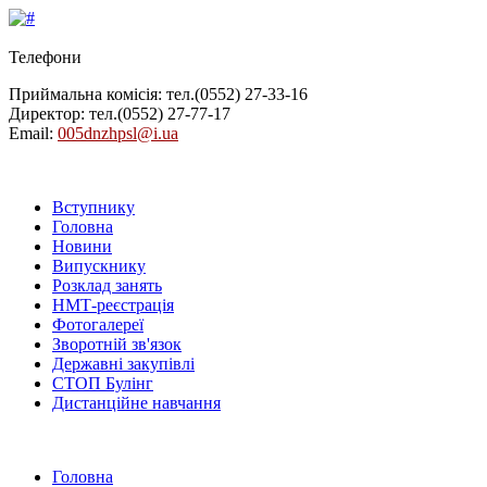
Телефони
Приймальна комісія: тел.
(0552) 27-33-16
Директор: тел.
(0552) 27-77-17
Email:
005dnzhpsl@i.ua
Вступнику
Головна
Новини
Випускнику
Розклад занять
НМТ-реєстрація
Фотогалереї
Зворотній зв'язок
Державні закупівлі
СТОП Булінг
Дистанційне навчання
Головна