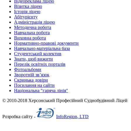
Відеореклама ліцею
Візитка ліцею
Історія ліцею
Абітурієнту
Адміністрація ліцею
Методична робота
Навчальна робота
Виховна робота
Нормативно-правові документи
Навчально-матеріальна база
Студентський колектив
Знати, щоб вижити
Перелік освітніх порталів
Фотоальбоми
Зворотній зв’язок
Скринька довіри
Посилання на сайти
Національна "гаряча лінія"
© 2010-2018 Херсонський Професійний Суднобудівний Ліцей
Розробка сайту -
InfoRegion, LTD