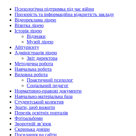
Психологічна підтримка під час війни
Прозорість та інформаційна відкритість закладу
Відеореклама ліцею
Візитка ліцею
Історія ліцею
Відзнаки
Музей ліцею
Абітурієнту
Адміністрація ліцею
Звіт директора
Методична робота
Навчальна робота
Виховна робота
Практичний психолог
Соціальний педагог
Нормативно-правові документи
Навчально-матеріальна база
Студентський колектив
Знати, щоб вижити
Перелік освітніх порталів
Фотоальбоми
Зворотній зв’язок
Скринька довіри
Посилання на сайти