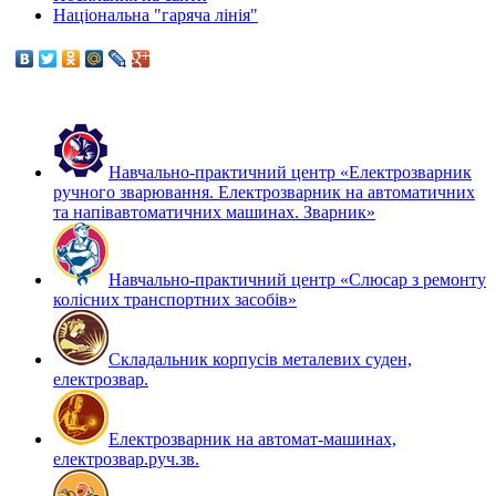
Національна "гаряча лінія"
Навчально-практичний центр «Електрозварник
ручного зварювання. Електрозварник на автоматичних
та напівавтоматичних машинах. Зварник»
Навчально-практичний центр «Слюсар з ремонту
колісних транспортних засобів»
Складальник корпусів металевих суден,
електрозвар.
Електрозварник на автомат-машинах,
електрозвар.руч.зв.