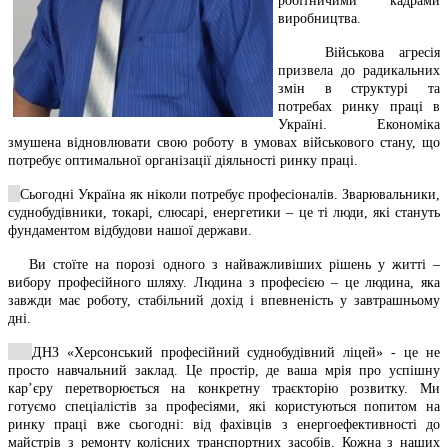
робітничими кадрами
виробництва.
Військова агресія
призвела до радикальних
змін в структурі та
потребах ринку праці в
Україні. Економіка
змушена відновлювати свою роботу в умовах військового стану, що
потребує оптимальної організації діяльності ринку праці.
Сьогодні Україна як ніколи потребує професіоналів. Зварювальники,
суднобудівники, токарі, слюсарі, енергетики – це ті люди, які стануть
фундаментом відбудови нашої держави.
Ви стоїте на порозі одного з найважливіших рішень у житті –
вибору професійного шляху. Людина з професією – це людина, яка
завжди має роботу, стабільний дохід і впевненість у завтрашньому
дні.
ДНЗ «Херсонський професійний суднобудівний ліцей» - це не
просто навчальний заклад. Це простір, де ваша мрія про успішну
кар’єру перетворюється на конкретну траєкторію розвитку. Ми
готуємо спеціалістів за професіями, які користуються попитом на
ринку праці вже сьогодні: від фахівців з енергоефективності до
майстрів з ремонту колісних транспортних засобів. Кожна з наших