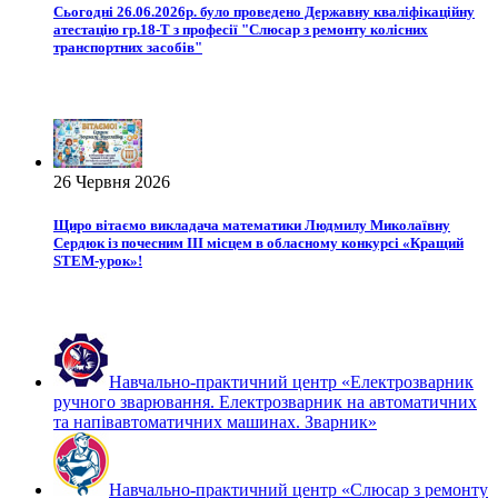
Сьогодні 26.06.2026р. було проведено Державну кваліфікаційну
атестацію гр.18-Т з професії "Слюсар з ремонту колісних
транспортних засобів"
26 Червня 2026
Щиро вітаємо викладача математики Людмилу Миколаївну
Сердюк із почесним ІІІ місцем в обласному конкурсі «Кращий
STEM-урок»!
Навчально-практичний центр «Електрозварник
ручного зварювання. Електрозварник на автоматичних
та напівавтоматичних машинах. Зварник»
Навчально-практичний центр «Слюсар з ремонту