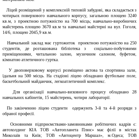
Ліцей розміщений у комплексній типовій забудові, яка складається з
чотирьох поверхового навчального корпусу, загальною площею 3240
кв.м, з проектною потужністю на 700 місць; навчально-виробничих
майстерень площею 3670 кв.м та навчальні майстерні на вул. Гоголя,
14/6, площею 2045,9 кв.м.
Навчальний заклад має гуртожиток
проектною потужністю на 250
студентів, де розташована бібліотека з
соціально-побутовими
приміщеннями, читальною залою, музичним салоном, буфетом,
кімнатою атлетичного гуртка.
У двоповерховому корпусі розміщено актова та спортивна зали,
їдальня на 500 місць. На стадіоні ліцею обладнано футбольне поле,
баскетбольний майданчик, легкоатлетичний комплекс.
Для організації навчально-виховного процесу обладнано 28
навчальних кабінетів, 15 майстерень, чотири лабораторії.
По закінченню ліцею студенти
одержують 3-й та 4-й розряди з
обраної професії.
Основними підприємствами-замовниками робітничих кадрів є:
автохолдинг КІА ТОВ «Автопланета Плюс» має філії в містах
Миколаїв та Київ; ТОВ «Автоцентр Маршал», м.Одеса; ТОВ