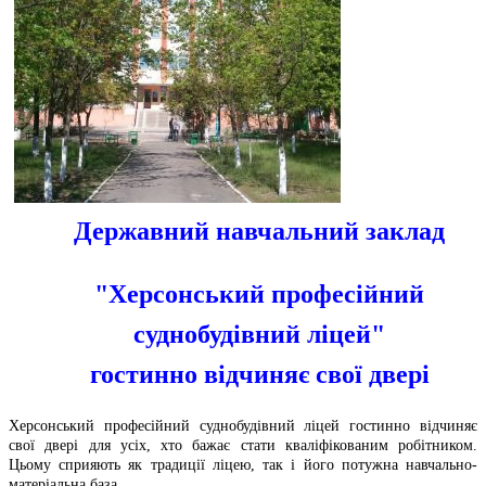
Державний навчальний заклад
"Херсонський професійний
суднобудівний ліцей"
гостинно відчиняє свої двері
Херсонський професійний суднобудівний ліцей гостинно відчиняє
свої двері для усіх, хто бажає стати кваліфікованим робітником.
Цьому сприяють як традиції ліцею, так і його потужна навчально-
матеріальна база.