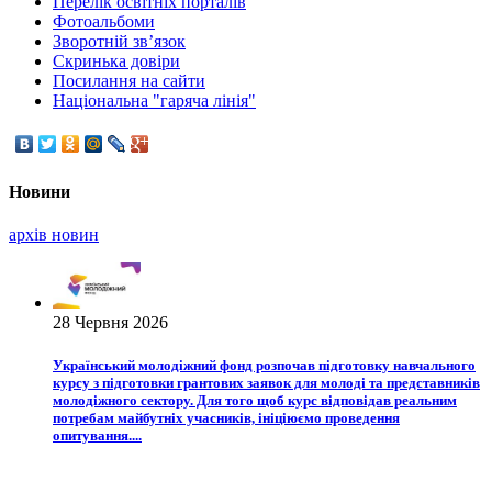
Перелік освітніх порталів
Фотоальбоми
Зворотній зв’язок
Скринька довіри
Посилання на сайти
Національна "гаряча лінія"
Новини
архiв новин
28 Червня 2026
Український молодіжний фонд розпочав підготовку навчального
курсу з підготовки грантових заявок для молоді та представників
молодіжного сектору. Для того щоб курс відповідав реальним
потребам майбутніх учасників, ініціюємо проведення
опитування....