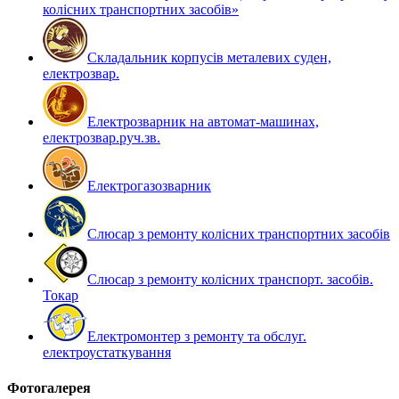
колісних транспортних засобів»
Складальник корпусів металевих суден,
електрозвар.
Електрозварник на автомат-машинах,
електрозвар.руч.зв.
Електрогазозварник
Слюсар з ремонту колісних транспортних засобів
Слюсар з ремонту колісних транспорт. засобів.
Токар
Електромонтер з ремонту та обслуг.
електроустаткування
Фотогалерея