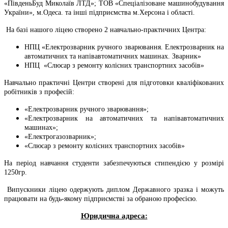
«ПівденьБуд Миколаїв ЛТД»; ТОВ «Спеціалізоване машинобудування
України», м.Одеса.
та інші підприємства м.Херсона і області.
На базі нашого ліцею створено 2 навчально-практичних Центра:
НПЦ
«Електрозварник ручного зварювання. Електрозварник на
автоматичних та напівавтоматичних машинах. Зварник»
НПЦ
«Слюсар з ремонту колісних транспортних засобів»
Навчально практичні Центри створені для підготовки кваліфікованих
робітників з професій:
«Електрозварник ручного зварювання»;
«Електрозварник на автоматичних та напівавтоматичних
машинах»;
«Електрогазозварник»;
«Слюсар з ремонту колісних транспортних засобів»
На період навчання студенти забезпечуються стипендією у розмірі
1250гр.
Випускники ліцею одержують диплом Державного зразка і можуть
працювати на будь-якому підприємстві за обраною професією.
Юридична адреса: