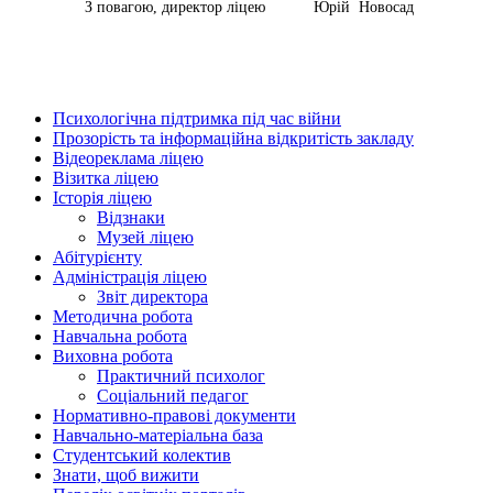
З повагою, директор ліцею
Юрій
Новосад
Психологічна підтримка під час війни
Прозорість та інформаційна відкритість закладу
Відеореклама ліцею
Візитка ліцею
Історія ліцею
Відзнаки
Музей ліцею
Абітурієнту
Адміністрація ліцею
Звіт директора
Методична робота
Навчальна робота
Виховна робота
Практичний психолог
Соціальний педагог
Нормативно-правові документи
Навчально-матеріальна база
Студентський колектив
Знати, щоб вижити