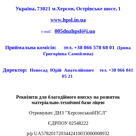
Україна, 73021 м.Херсон, Острівське шосе, 1
.hpsl.in.ua
WWW
:
005dnzhpsl@i.ua
e-mail
Приймальна комісія: тел. +38 066 578 68 01
(Ірина
Григорівна Самойлова)
Директор:
Новосад Юрій Анатолійович
тел. +38 066 841
05 21
Реквізити для благодійного внеску на розвиток
матеріально-технічної бази ліцею
Отримувач: ДНЗ "ХерсонськийПСЛ"
ЄДРПОУ 02548222
р/р UA5782017203442410033000008932