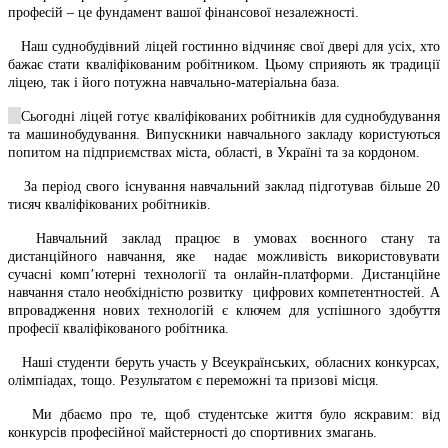
професій – це фундамент вашої фінансової незалежності.
Наш суднобудівний ліцей гостинно відчиняє свої двері для усіх, хто
бажає стати кваліфікованим робітником. Цьому сприяють як традиції
ліцею, так і його потужна навчально-матеріальна база.
Сьогодні ліцей готує кваліфікованих робітників для суднобудування
та машинобудування. Випускники навчального закладу користуються
попитом на підприємствах міста, області, в Україні та за кордоном.
За період свого існування навчальний заклад підготував більше 20
тисяч кваліфікованих робітників.
Навчальний заклад працює в умовах воєнного стану та
дистанційного навчання, яке
надає можливість використовувати
сучасні комп’ютерні технології та онлайн-платформи. Дистанційне
навчання стало необхідністю розвитку
цифрових компетентностей. А
впровадження нових технологій є ключем для успішного здобуття
професії кваліфікованого робітника.
Наші студенти беруть участь у Всеукраїнських, обласних конкурсах,
олімпіадах, тощо. Результатом є переможні та призові місця.
Ми дбаємо про те, щоб студентське життя було яскравим: від
конкурсів професійної майстерності до спортивних змагань.