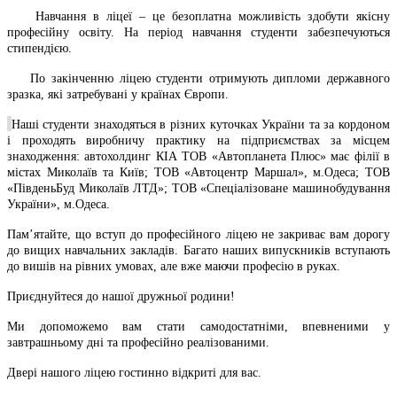
Навчання в ліцеї – це безоплатна можливість здобути якісну
професійну освіту. На період навчання студенти забезпечуються
стипендією.
По закінченню ліцею студенти отримують дипломи державного
зразка, які затребувані у країнах Європи.
Наші студенти знаходяться в різних куточках України та за кордоном
і проходять виробничу практику на підприємствах за місцем
знаходження:
автохолдинг КІА ТОВ «Автопланета Плюс» має філії в
містах Миколаїв та Київ; ТОВ «Автоцентр Маршал», м.Одеса; ТОВ
«ПівденьБуд Миколаїв ЛТД»; ТОВ «Спеціалізоване машинобудування
України», м.Одеса.
Пам’ятайте, що вступ до професійного ліцею не закриває вам дорогу
до вищих навчальних закладів. Багато наших випускників вступають
до вишів на рівних умовах, але вже маючи професію в руках.
Приєднуйтеся до нашої дружньої родини!
Ми допоможемо вам стати самодостатніми, впевненими у
завтрашньому дні та професійно реалізованими.
Двері нашого ліцею гостинно відкриті для вас.