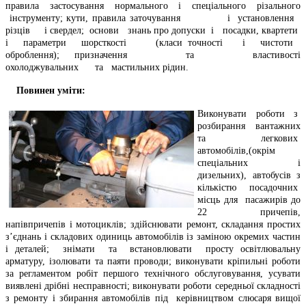
правила застосування нормального і спеціального різального
інструменту; кути, правила заточування і установлення
різців і свердел; основи знань про допуски і посадки, квартети
і параметри шорсткості (класи точності і чистоти
оброблення); призначення та властивості
охолоджувальних та мастильних рідин.
Повинен уміти:
Виконувати роботи з
розбирання вантажних
та легкових
автомобілів,(окрім
спеціальних і
дизельних), автобусів з
кількістю посадочних
місць для пасажирів до
22 причепів,
напівпричепів і мотоциклів; здійснювати ремонт, складання простих
з’єднань і складових одиниць автомобілів із заміною окремих частин
і деталей; знімати та встановлювати просту освітлювальну
арматуру, ізолювати та паяти проводи; виконувати кріпильні роботи
за регламентом робіт першого технічного обслуговування, усувати
виявлені дрібні несправності; виконувати роботи середньої складності
з ремонту і збирання автомобілів під керівництвом слюсаря вищої