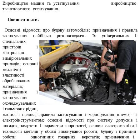
Виробництво машин та устаткування; виробництво
транспортного устаткування.
Повинен знати:
Основні відомості про будову автомобілів; призначення і правила
засто
сування найбільш розповсюджень ї
х
універсальних і
спеціальних
пристроїв і
контрольно-
вимірювальних
приладів; ос
новні
механічні
властивості
оброблюваних
матеріалів;
п
ризначення і
застосування
охолоджувальних
і гальмових рідин,
мастил і палива; правила застосування і користування пнемо – і
електроінструментом; основні відомості про систему допусків і
посадок, квартети і параметри шорсткості; основи електротехніки і
технології металів у обсязі виконуваної роботи; будову і принцип
роботи однотипних токарних верстатів; призначення і