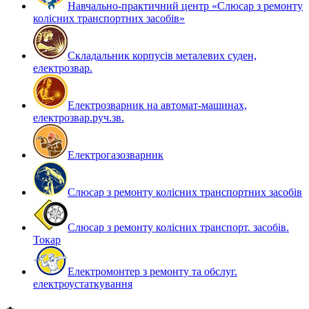
Навчально-практичний центр «Слюсар з ремонту
колісних транспортних засобів»
Складальник корпусів металевих суден,
електрозвар.
Електрозварник на автомат-машинах,
електрозвар.руч.зв.
Електрогазозварник
Слюсар з ремонту колісних транспортних засобів
Слюсар з ремонту колісних транспорт. засобів.
Токар
Електромонтер з ремонту та обслуг.
електроустаткування