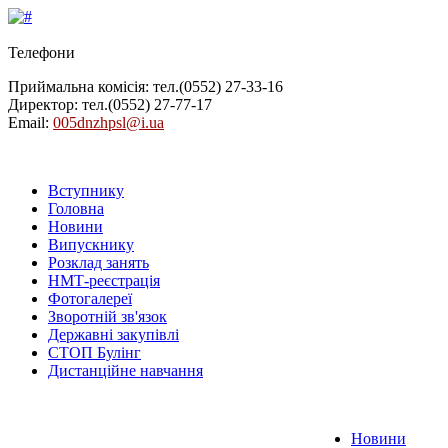
Телефони
Приймальна комісія: тел.
(0552) 27-33-16
Директор: тел.
(0552) 27-77-17
Email:
005dnzhpsl@i.ua
Вступнику
Головна
Новини
Випускнику
Розклад занять
НМТ-реєстрація
Фотогалереї
Зворотній зв'язок
Державні закупівлі
СТОП Булінг
Дистанційне навчання
Новини