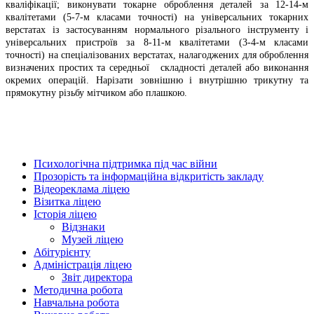
кваліфікації; виконувати токарне оброблення деталей за 12-14-м
квалітетами (5-7-м класами точності) на універсальних токарних
верстатах із застосуванням нормального різального інструменту і
універсальних пристроїв за 8-11-м квалітетами (3-4-м класами
точності) на спеціалізованих верстатах, налагоджених для оброблення
визначених простих та середньої складності деталей або виконання
окремих операцій. Нарізати зовнішню і внутрішню трикутну та
прямокутну різьбу мітчиком або плашкою.
Психологічна підтримка під час війни
Прозорість та інформаційна відкритість закладу
Відеореклама ліцею
Візитка ліцею
Історія ліцею
Відзнаки
Музей ліцею
Абітурієнту
Адміністрація ліцею
Звіт директора
Методична робота
Навчальна робота