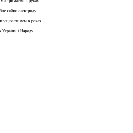
 ми тримаємо в руках
бне сяйво електроду.
 працюватимем в роках
о України і Народу