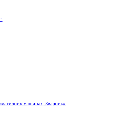
в"
томатичних машинах. Зварник»