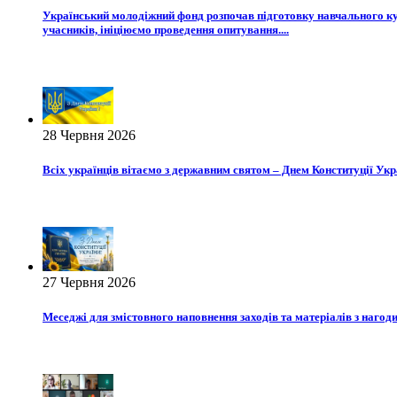
Український молодіжний фонд розпочав підготовку навчального кур
учасників, ініціюємо проведення опитування....
28 Червня 2026
Всіх українців вітаємо з державним святом – Днем Конституції Укр
27 Червня 2026
Меседжі для змістовного наповнення заходів та матеріалів з нагоди