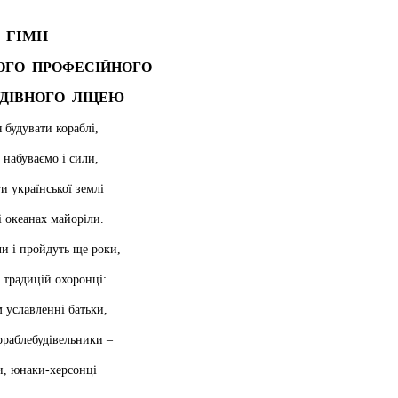
ГІМН
ОГО
ПРОФЕСІЙНОГО
ДІВНОГО
ЛІЦЕЮ
 будувати кораблі,
 набуваємо і сили,
и української землі
і океанах майоріли.
 і пройдуть ще роки,
 традицій охоронці:
 уславленні батьки,
ораблебудівельники –
и, юнаки-херсонці