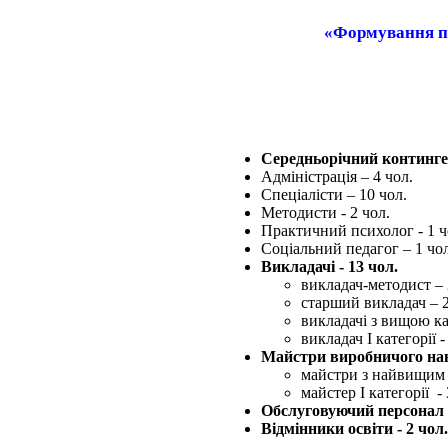
«
Формування пр
Середньорічний континген
Адміністрація – 4 чол.
Спеціалісти – 10 чол.
Методисти - 2 чол.
Практичний психолог - 1 ч
Соціальний педагог – 1 чол
Викладачі - 13 чол.
викладач-методист – 
старший викладач – 2
викладачі з вищою ка
викладач І категорії -
Майстри виробничого нав
майстри з найвищим
майстер І категорії - 
Обслуговуючий персонал -
Відмінники освіти
- 2 чол.