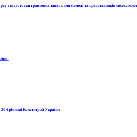
су з підготовки грантових заявок для молоді та представників молодіжног
аїни!
 30-ї річниці Конституції України