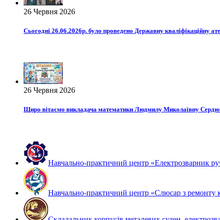
26 Червня 2026
Сьогодні 26.06.2026р. було проведено Державну кваліфікаційну ате
26 Червня 2026
Щиро вітаємо викладача математики Людмилу Миколаївну Сердюк 
Навчально-практичний центр «Електрозварник ру
Навчально-практичний центр «Слюсар з ремонту к
Складальник корпусів металевих суден, електрозва