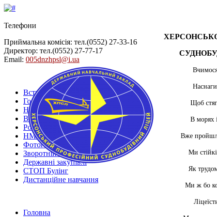
Телефони
ХЕРСОНСЬК
Приймальна комісія: тел.
(0552) 27-33-16
Директор: тел.
(0552) 27-77-17
СУДНОБУ
Email:
005dnzhpsl@i.ua
Вчимося
Наснаги
Вступнику
Головна
Щоб стяг
Новини
Випускнику
В морях 
Розклад занять
НМТ-реєстрація
Вже пройшли
Фотогалереї
Ми стійкі
Зворотній зв'язок
Державні закупівлі
Як трудом
СТОП Булінг
Дистанційне навчання
Ми ж бо к
Ліцеїст
Головна