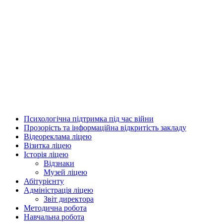
Психологічна підтримка під час війни
Прозорість та інформаційна відкритість закладу
Відеореклама ліцею
Візитка ліцею
Історія ліцею
Відзнаки
Музей ліцею
Абітурієнту
Адміністрація ліцею
Звіт директора
Методична робота
Навчальна робота