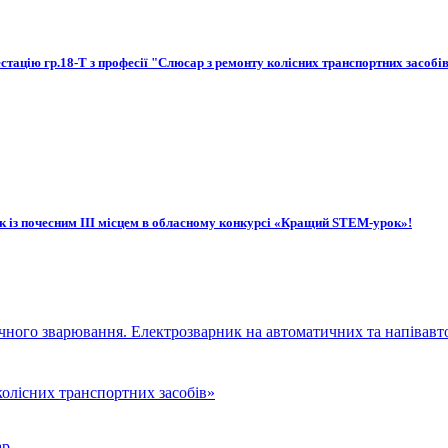
стацію гр.18-Т з професії "Слюсар з ремонту колісних транспортних засобі
із почесним ІІІ місцем в обласному конкурсі «Кращий STEM-урок»!
чного зварювання. Електрозварник на автоматичних та напівав
олісних транспортних засобів»
р.