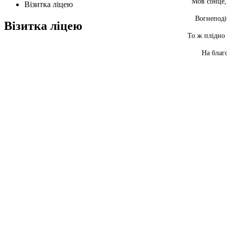
Мов сонце,
Візитка ліцею
Вогнеподі
Візитка ліцею
То ж плідно
На благ