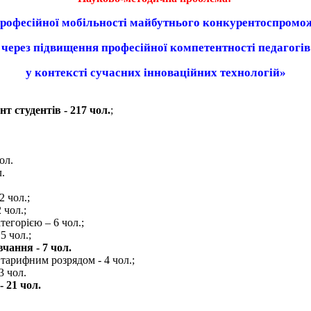
офесійної мобільності майбутнього конкурентоспромо
через підвищення професійної компетентності педагогів
у контексті сучасних інноваційних технологій
»
т студентів - 217 чол.
;
ол.
.
2 чол.;
 чол.;
тегорією – 6 чол.;
 5 чол.;
чання - 7 чол.
 тарифним розрядом
- 4 чол.;
3 чол.
 21 чол.