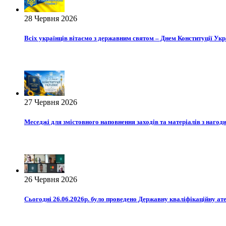
28 Червня 2026
Всіх українців вітаємо з державним святом – Днем Конституції Укр
27 Червня 2026
Меседжі для змістовного наповнення заходів та матеріалів з нагоди
26 Червня 2026
Сьогодні 26.06.2026р. було проведено Державну кваліфікаційну ате