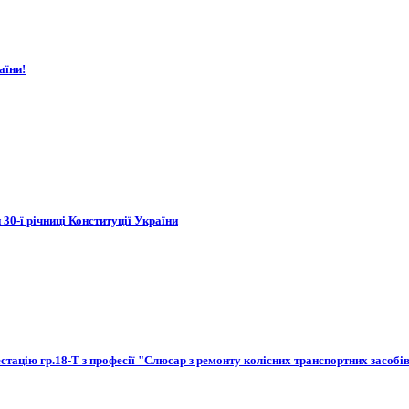
аїни!
 30-ї річниці Конституції України
стацію гр.18-Т з професії "Слюсар з ремонту колісних транспортних засобі