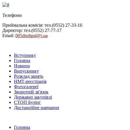
Телефони
Приймальна комісія: тел.
(0552) 27-33-16
Директор: тел.
(0552) 27-77-17
Email:
005dnzhpsl@i.ua
Вступнику
Головна
Новини
Випускнику
Розклад занять
НМТ-реєстрація
Фотогалереї
Зворотній зв'язок
Державні закупівлі
СТОП Булінг
Дистанційне навчання
Головна