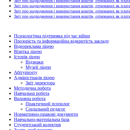
Звіт про надходження і використання коштів, отриманих як плата
Звіт про надходження і використання коштів, отриманих як плата 
Звіт про надходження і використання коштів. отриманих як плата 
Звіт про надходження і використання коштів, отриманих як плата 
Психологічна підтримка під час війни
Прозорість та інформаційна відкритість закладу
Відеореклама ліцею
Візитка ліцею
Історія ліцею
Відзнаки
Музей ліцею
Абітурієнту
Адміністрація ліцею
Звіт директора
Методична робота
Навчальна робота
Виховна робота
Практичний психолог
Соціальний педагог
Нормативно-правові документи
Навчально-матеріальна база
Студентський колектив
Знати, щоб вижити