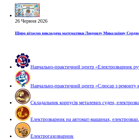
26 Червня 2026
Щиро вітаємо викладача математики Людмилу Миколаївну Сердюк 
Навчально-практичний центр «Електрозварник ру
Навчально-практичний центр «Слюсар з ремонту к
Складальник корпусів металевих суден, електрозва
Електрозварник на автомат-машинах, електрозвар.
Електрогазозварник