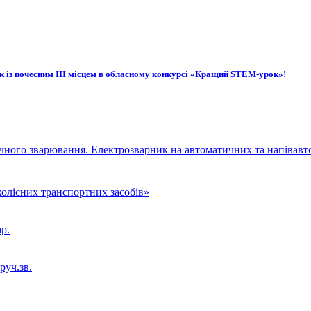
із почесним ІІІ місцем в обласному конкурсі «Кращий STEM-урок»!
чного зварювання. Електрозварник на автоматичних та напівав
олісних транспортних засобів»
р.
руч.зв.